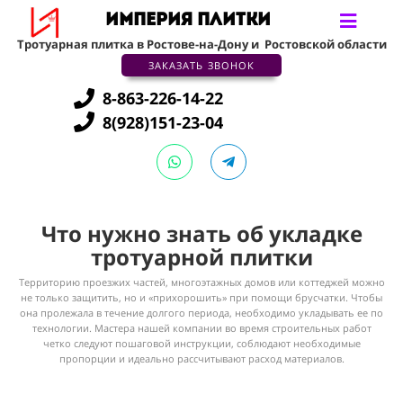
ИМПЕРИЯ ПЛИТКИ
Тротуарная плитка в Ростове-на-Дону и
Ростовской области
ЗАКАЗАТЬ ЗВОНОК
8-863-226-14-22
8(928)151-23-04
Что нужно знать об укладке
тротуарной плитки
Территорию проезжих частей, многоэтажных домов или коттеджей можно
не только защитить, но и «прихорошить» при помощи
брусчатки. Чтобы
она пролежала в течение долгого периода, необходимо укладывать ее по
технологии. Мастера нашей компании во время строительных работ
четко следуют пошаговой инструкции, соблюдают необходимые
пропорции
и идеально рассчитывают расход материалов.