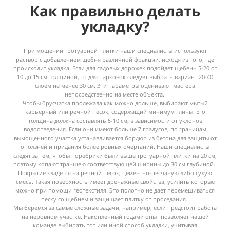
Как правильно делать
укладку?
При мощении тротуарной плитки наши специалисты используют
раствор с добавлением щебня различной фракции, исходя из того, где
происходит укладка. Если для садовых дорожек подойдет щебень 5-20 от
10 до 15 см толщиной, то для парковок следует выбрать вариант 20-40
слоем не менее 30 см. Эти параметры оценивают мастера
непосредственно на месте объекта.
Чтобы брусчатка пролежала как можно дольше, выбирают мытый
карьерный или речной песок, содержащий минимум глины. Его
толщина должна составлять 5-10 см, в зависимости от уклонов
водоотведения. Если они имеют больше 7 градусов, по границам
вымощенного участка устанавливается бордюр из бетона для защиты от
оползней и придания более ровных очертаний. Наши специалисты
следят за тем, чтобы поребрики были выше тротуарной плитки на 20 см,
поэтому копают траншею соответствующей ширины до 30 см глубиной.
Покрытие кладется на речной песок, цементно-песчаную либо сухую
смесь. Такая поверхность имеет дренажные свойства, усилить которые
можно при помощи геотекстиля. Это полотно не дает перемешиваться
песку со щебнем и защищает плитку от проседания.
Мы беремся за самые сложные задачи, например, если предстоит работа
на неровном участке. Накопленный годами опыт позволяет нашей
команде выбирать тот или иной способ укладки, учитывая