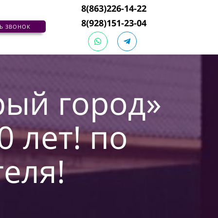
8(863)226-14-22
8(928)151-23-04
ТЬ ЗВОНОК
рый город»
0 лет! по
еля!