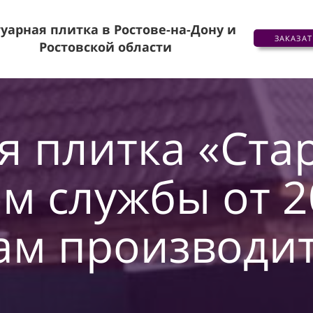
уарная плитка в Ростове-на-Дону и
ЗАКАЗА
Ростовской области
я плитка «Ста
м службы от 2
ам производит