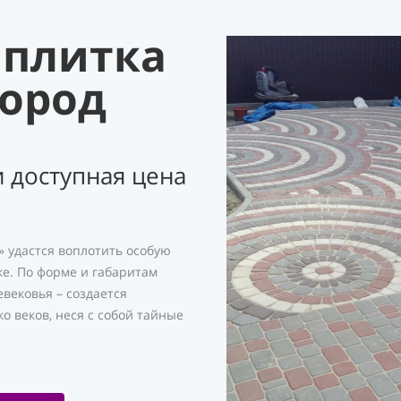
 плитка
город
 доступная цена
 удастся воплотить особую
ке. По форме и габаритам
евековья – создается
о веков, неся с собой тайные