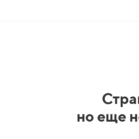
Стра
но еще н