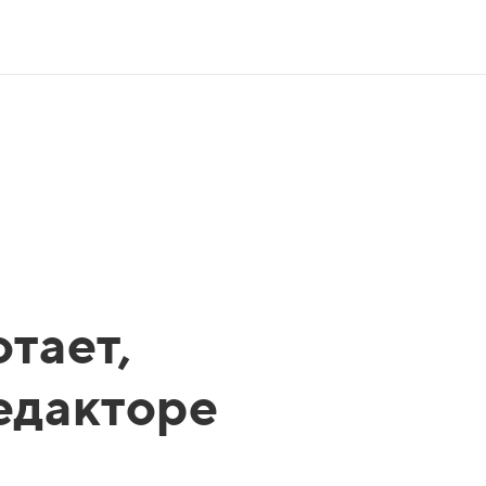
тает,
редакторе